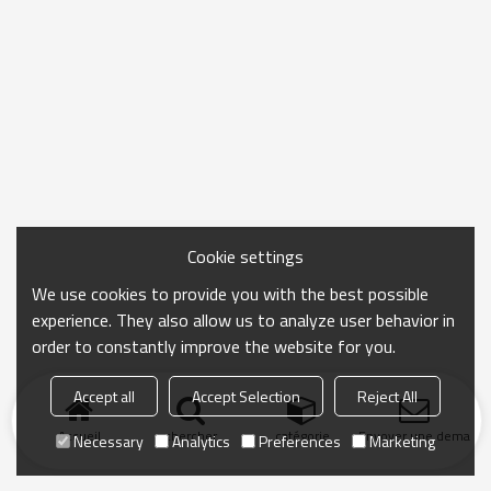
Cookie settings
We use cookies to provide you with the best possible
experience. They also allow us to analyze user behavior in
order to constantly improve the website for you.
Accept all
Accept Selection
Reject All
Accueil
chercher
catégorie
Envoyer une demand
Necessary
Analytics
Preferences
Marketing