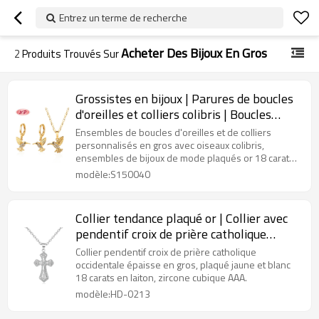
Entrez un terme de recherche
Acheter Des Bijoux En Gros
2
Produits Trouvés Sur
Grossistes en bijoux | Parures de boucles
d'oreilles et colliers colibris | Boucles
d'oreilles sur mesure en laiton plaqué or
Ensembles de boucles d'oreilles et de colliers
18 carats et zircones cubiques
personnalisés en gros avec oiseaux colibris,
ensembles de bijoux de mode plaqués or 18 carats,
zircone cubique AAA.
modèle:S150040
Collier tendance plaqué or | Collier avec
pendentif croix de prière catholique
occidentale, épais et épais | Bijou religieux
Collier pendentif croix de prière catholique
unisexe pour femme en or jaune et blanc
occidentale épaisse en gros, plaqué jaune et blanc
18 carats en laiton, zircone cubique AAA.
18 carats
modèle:HD-0213