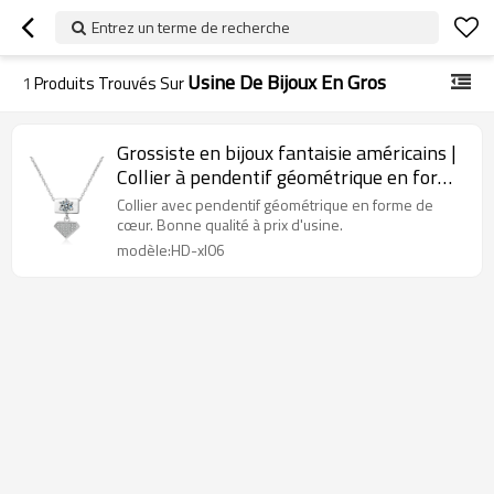
Entrez un terme de recherche
Usine De Bijoux En Gros
1
Produits Trouvés Sur
Grossiste en bijoux fantaisie américains |
Collier à pendentif géométrique en forme
de cœur | Grossiste en laiton plaqué
Collier avec pendentif géométrique en forme de
rhodium or jaune blanc 18 carats
cœur. Bonne qualité à prix d'usine.
modèle:HD-xl06