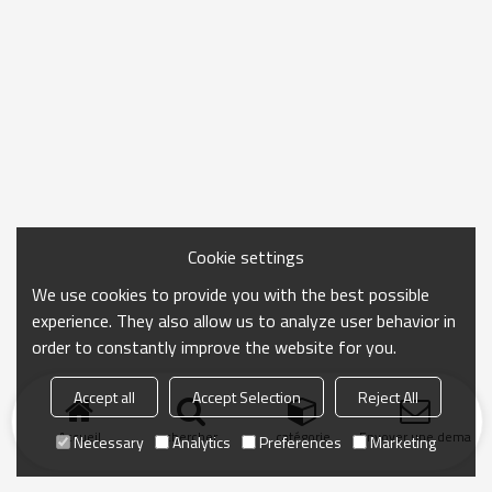
Cookie settings
We use cookies to provide you with the best possible
experience. They also allow us to analyze user behavior in
order to constantly improve the website for you.
Accept all
Accept Selection
Reject All
Accueil
chercher
catégorie
Envoyer une demand
Necessary
Analytics
Preferences
Marketing